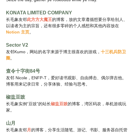
a
t
KONATA LIMITED COMPANY
长毛象友邻
此方方大魔王
的博客，放的文章遵循想要分享给别人、
i
以读者为主的宗旨，还有很多零碎的个人感想和其他内容放在
o
Notion 主页
。
n
Sector V2
友邻Kumo，网站的名字来源于博主很喜欢的游戏，
十三机兵防卫
圈
。
查令十字街84号
友邻 Nicole，ENFP-T，爱好读书观影、自由搏击、偶尔弹吉他。
博客用来记录日常，分享体验、经验与思考。
椒盐豆豉
长毛象实例“豆豉”的站长
椒盐豆豉
的博客，湾区码农，单机游戏玩
家。
山月
长毛象友邻
月
的博客，分享生活随笔、游记、书影、服务器自托管