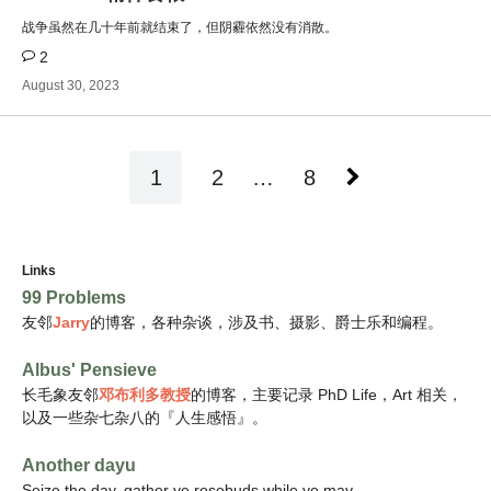
战争虽然在几十年前就结束了，但阴霾依然没有消散。
2
August 30, 2023
P
1
2
…
8
o
s
t
Links
99 Problems
s
友邻
Jarry
的博客，各种杂谈，涉及书、摄影、爵士乐和编程。
n
a
Albus' Pensieve
长毛象
友邻
邓布利多教授
的博客，主要记录 PhD Life，Art 相关，
v
以及一些杂七杂八的『人生感悟』。
i
Another dayu
g
Seize the day, gather ye rosebuds while ye may.