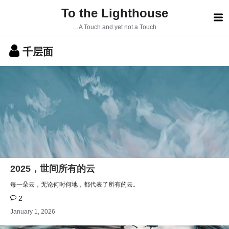
S
To the Lighthouse
k
i
…A Touch and yet not a Touch
p
t
千层面
o
c
o
n
t
e
n
t
2025，世间所有的云
每一朵云，无论何时何地，都代表了所有的云。
2
January 1, 2026