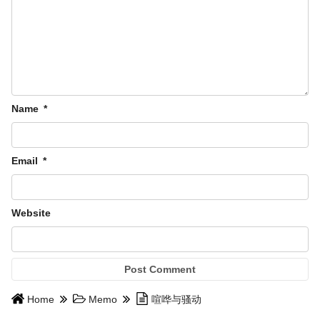
Name
*
Email
*
Website
Home
Memo
喧哗与骚动