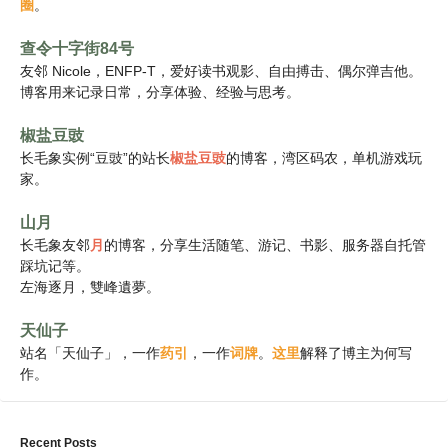
圈
。
查令十字街84号
友邻 Nicole，ENFP-T，爱好读书观影、自由搏击、偶尔弹吉他。
博客用来记录日常，分享体验、经验与思考。
椒盐豆豉
长毛象实例“豆豉”的站长
椒盐豆豉
的博客，湾区码农，单机游戏玩
家。
山月
长毛象友邻
月
的博客，分享生活随笔、游记、书影、服务器自托管
踩坑记等。
左海逐月，雙峰遺夢。
天仙子
站名「天仙子」，一作
药引
，一作
词牌
。
这里
解释了博主为何写
作。
Recent Posts