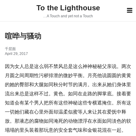
S
To the Lighthouse
k
i
…A Touch and yet not a Touch
p
t
喧哗与骚动
o
c
o
千层面
n
April 29, 2017
t
因为女人总是这么弱不禁风总是这么神神秘秘父亲说。两次
e
n
月圆之间周期性污秽排泄的微妙平衡。月亮他说圆圆的黄黄
t
的她的臀部和大腿如同秋分时节的满月。出来从她们身体里
流出来总是这样不过。黄色。如同在走路的脚掌底。接着要
知道会有某个男人把所有这些神秘这些专横遮掩住。所有这
一切她们藏在心里外面却温柔似蜜等人来让其在爱抚中释
放。那液态的腐物如同淹死的动物漂浮在水面如同淡色的软
塌塌的里头装着那玩意的安全套气味和金银花混在一起。