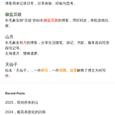
博客用来记录日常，分享体验、经验与思考。
椒盐豆豉
长毛象实例“豆豉”的站长
椒盐豆豉
的博客，湾区码农，单机游戏玩
家。
山月
长毛象友邻
月
的博客，分享生活随笔、游记、书影、服务器自托管
踩坑记等。
左海逐月，雙峰遺夢。
天仙子
站名「天仙子」，一作
药引
，一作
词牌
。
这里
解释了博主为何写
作。
Recent Posts
2025，世间所有的云
2024，极其表面化的闪烁