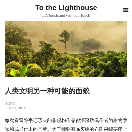
S
To the Lighthouse
k
i
…A Touch and yet not a Touch
p
t
o
c
o
n
t
e
n
t
人类文明另一种可能的面貌
千层面
July 23, 2019
每次看冒险手记形式的非虚构作品都深深敬佩作者为格物致
知和成书付出的辛劳。为了捕到濒临灭绝的布氏果蝠要爬上