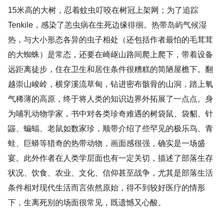
15米高的大树，忍着蚊虫叮咬在树冠上架网；为了追踪
Tenkile，感染了恙虫病在生死边缘徘徊。热带岛屿气候湿
热，与大小形态各异的虫子相处（还包括作者最怕的毛茸茸
的大蜘蛛）是常态，还要在崎岖山路间爬上爬下，带着设备
远距离徒步，住在卫生和居住条件很糟糕的简陋屋檐下。翻
越崇山峻岭，横穿溪流草甸，钻进密布骸骨的山洞，踏上氧
气稀薄的高原，终于将人类的知识边界外拓展了一点点。身
为哺乳动物学家，书中对各类珍奇难遇的树袋鼠、袋貂、针
鼹、蝙蝠、老鼠如数家珍，顺带介绍了些罕见的极乐鸟、青
蛙、巨蟒等猎奇的热带动物，画面感很强，确实是一场盛
宴。此外作者在人类学层面也有一定关切，描述了部落生存
状况、饮食、农业、文化、信仰甚至战争，尤其是部落生活
条件相对现代生活而言依然原始，得不到较好医疗的情形
下，生离死别的场面很常见，既遗憾又心酸。