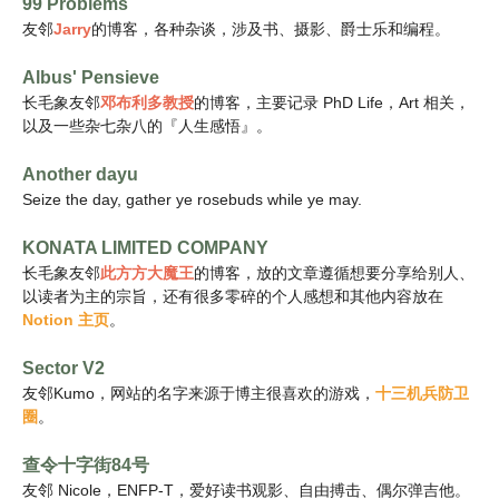
99 Problems
友邻
Jarry
的博客，各种杂谈，涉及书、摄影、爵士乐和编程。
Albus' Pensieve
长毛象
友邻
邓布利多教授
的博客，主要记录 PhD Life，Art 相关，
以及一些杂七杂八的『人生感悟』。
Another dayu
Seize the day, gather ye rosebuds while ye may.
KONATA LIMITED COMPANY
长毛象友邻
此方方大魔王
的博客，放的文章遵循想要分享给别人、
以读者为主的宗旨，还有很多零碎的个人感想和其他内容放在
Notion 主页
。
Sector V2
友邻Kumo，网站的名字来源于博主很喜欢的游戏，
十三机兵防卫
圈
。
查令十字街84号
友邻 Nicole，ENFP-T，爱好读书观影、自由搏击、偶尔弹吉他。