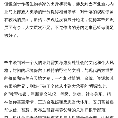
但也囿于作者生物学家的出身和视角，涉及到巴布亚新几内
亚岛上部族人类学的部分提得相当潦草，对部落的观察停留
在较浅的层面，原始世界观也没有展开论述，使得本书知识
层面有余，人文层次不足。不过作者的分内之事已经做得足
够好了。
书中谈到对一个人的评判需要考虑所处社会的文化和个人风
格，封闭的环境保留了独特的野性的文明，与现代西方世界
的价值和审美有天壤之别，一个相对简陋、蛮荒、资源极其
有限的世界，刚好打破了个体从小到大承受的“理应如此
的”教育枷锁，重新定义礼仪、等级、道德、社会关系、精
神信仰甚至亲情，正适合观照和反思当代体系。安贝普暴戾
却诚信、智慧，奥布兰凯普与养父母的关系归根于部落冲
突，也认为把妻子绑架到部落并暴力对待合情合理，这种部