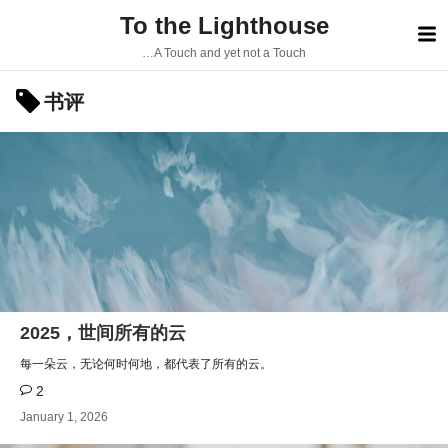
S
To the Lighthouse
k
i
…A Touch and yet not a Touch
p
t
书评
o
c
o
n
t
e
n
t
2025，世间所有的云
每一朵云，无论何时何地，都代表了所有的云。
2
January 1, 2026