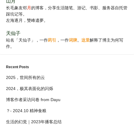
山月
长毛象友邻
月
的博客，分享生活随笔、游记、书影、服务器自托管
踩坑记等。
左海逐月，雙峰遺夢。
天仙子
站名「天仙子」，一作
药引
，一作
词牌
。
这里
解释了博主为何写
作。
Recent Posts
2025，世间所有的云
2024，极其表面化的闪烁
博客作者采访问卷 from Dayu
？- 2024.10 精神食粮
生活的幻觉｜2023年播客总结