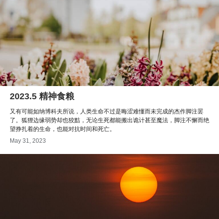
2023.5 精神食粮
又有可能如纳博科夫所说，人类生命不过是晦涩难懂而未完成的杰作脚注罢
了。狐狸边缘弱势却也狡黠，无论生死都能搬出诡计甚至魔法，脚注不懈而绝
望挣扎着的生命，也能对抗时间和死亡。
May 31, 2023