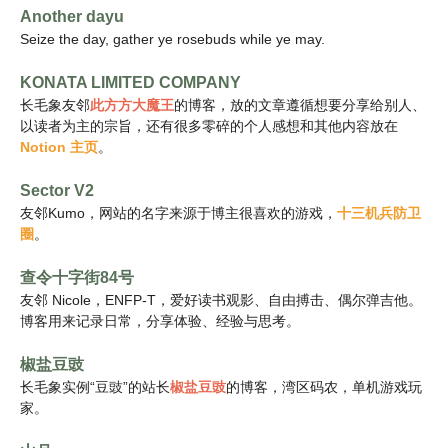
Another dayu
g
Seize the day, gather ye rosebuds while ye may.
a
t
KONATA LIMITED COMPANY
长毛象友邻
此方方大魔王
的博客，放的文章遵循想要分享给别人、
i
以读者为主的宗旨，还有很多零碎的个人感想和其他内容放在
o
Notion 主页
。
n
Sector V2
友邻Kumo，网站的名字来源于博主很喜欢的游戏，
十三机兵防卫
圈
。
查令十字街84号
友邻 Nicole，ENFP-T，爱好读书观影、自由搏击、偶尔弹吉他。
博客用来记录日常，分享体验、经验与思考。
椒盐豆豉
长毛象实例“豆豉”的站长
椒盐豆豉
的博客，湾区码农，单机游戏玩
家。