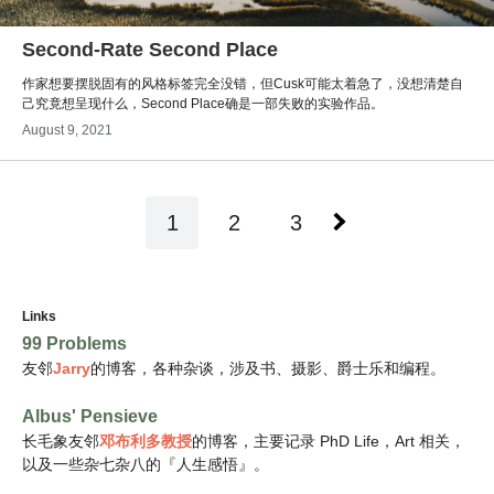
Second-Rate Second Place
作家想要摆脱固有的风格标签完全没错，但Cusk可能太着急了，没想清楚自
己究竟想呈现什么，Second Place确是一部失败的实验作品。
August 9, 2021
P
1
2
3
o
s
t
Links
99 Problems
s
友邻
Jarry
的博客，各种杂谈，涉及书、摄影、爵士乐和编程。
n
a
Albus' Pensieve
长毛象
友邻
邓布利多教授
的博客，主要记录 PhD Life，Art 相关，
v
以及一些杂七杂八的『人生感悟』。
i