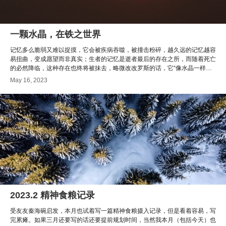
一颗水晶，在铁之世界
记忆多么脆弱又难以捉摸，它会被疾病吞噬，被撞击粉碎，越久远的记忆越容
易扭曲，变成愿望而非真实；生者的记忆是逝者最后的存在之所，而随着死亡
的必然降临，这种存在也终将被抹去，略微改改罗斯的话，它“像水晶一样挂
在这铜墙铁壁的世界”。
May 16, 2023
2023.2 精神食粮记录
受友友秦海碗启发，本月也试着写一篇精神食粮摄入记录，但是看着容易，写
完累瘫。如果三月还要写的话还要提前规划时间，当然我本月（包括今天）也